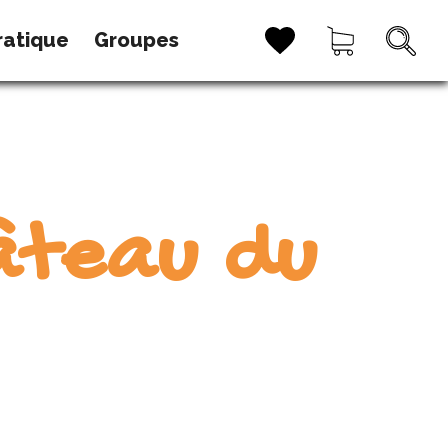
ratique
Groupes
âteau du