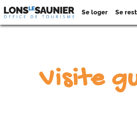
Se loger
Se res
Visite 