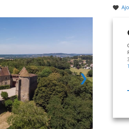
Ajo
❯