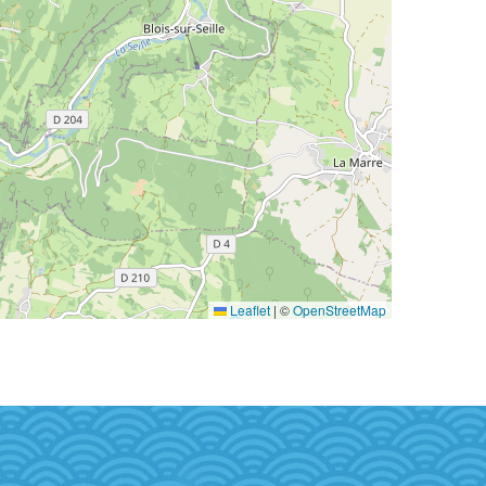
Leaflet
|
©
OpenStreetMap