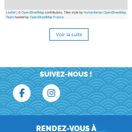
Leaflet
| ©
OpenStreetMap
contributors, Tiles style by
Humanitarian OpenStreetMap
Team
hosted by
OpenStreetMap France
Voir la suite
SUIVEZ-NOUS !
RENDEZ-VOUS À