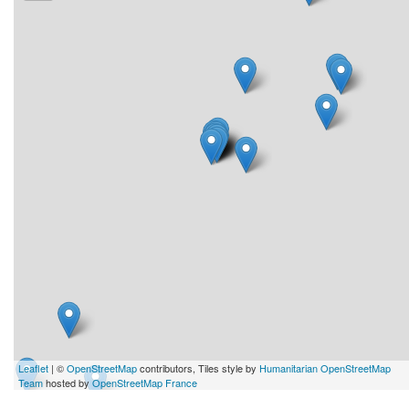
Leaflet
| ©
OpenStreetMap
contributors, Tiles style by
Humanitarian OpenStreetMap
Team
hosted by
OpenStreetMap France