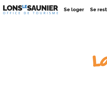
Se loger
Se res
L