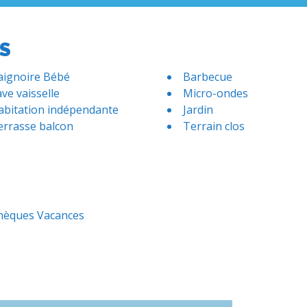
S
aignoire Bébé
Barbecue
ve vaisselle
Micro-ondes
abitation indépendante
Jardin
errasse balcon
Terrain clos
hèques Vacances