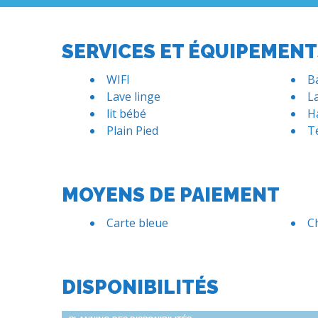
SERVICES ET ÉQUIPEMENT
WIFI
B
Lave linge
La
lit bébé
H
Plain Pied
T
MOYENS DE PAIEMENT
Carte bleue
C
DISPONIBILITÉS