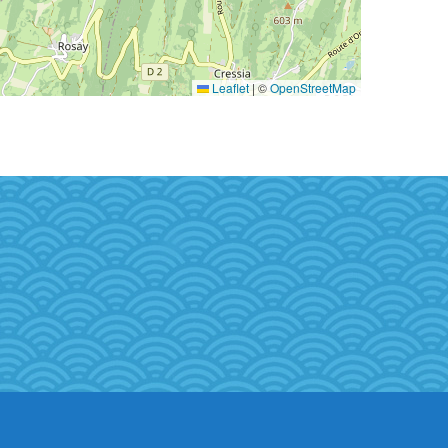
Leaflet
|
©
OpenStreetMap