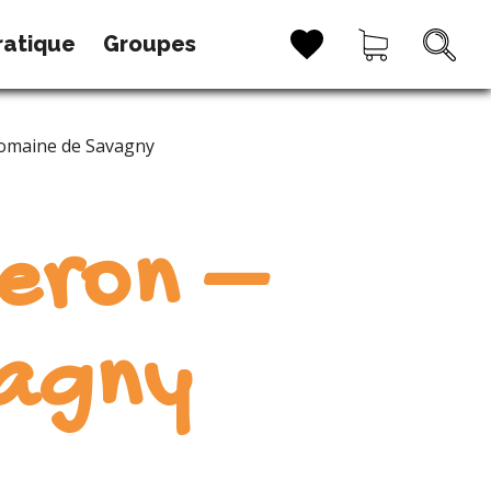
ratique
Groupes
omaine de Savagny
eron –
agny