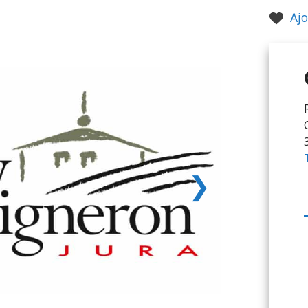
Ajo
❯