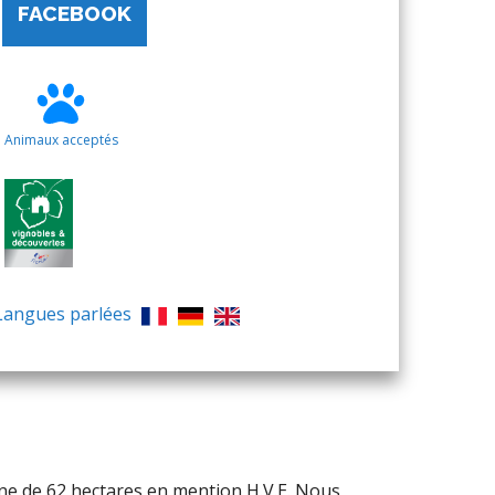
FACEBOOK
Animaux acceptés
Langues parlées
ne de 62 hectares en mention H.V.E. Nous