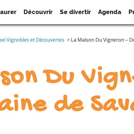
taurer
Découvrir
Se divertir
Agenda
P
abel Vignobles et Découvertes
> La Maison Du Vigneron – D
ison Du Vign
aine de Sav