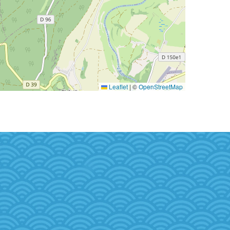
Leaflet
|
©
OpenStreetMap