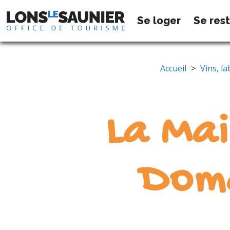
Se loger
Se res
Accueil
>
Vins, l
La Ma
Dom