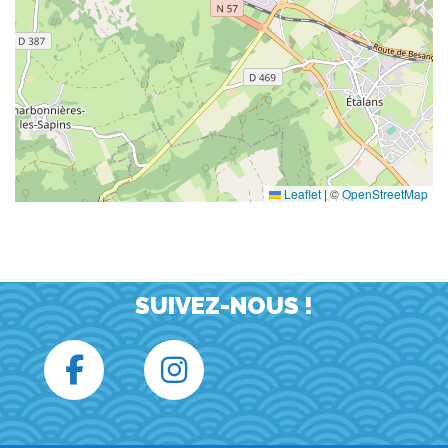
Leaflet
|
©
OpenStreetMap
SUIVEZ-NOUS !