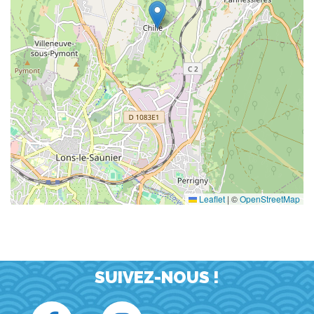
Leaflet
|
©
OpenStreetMap
SUIVEZ-NOUS !