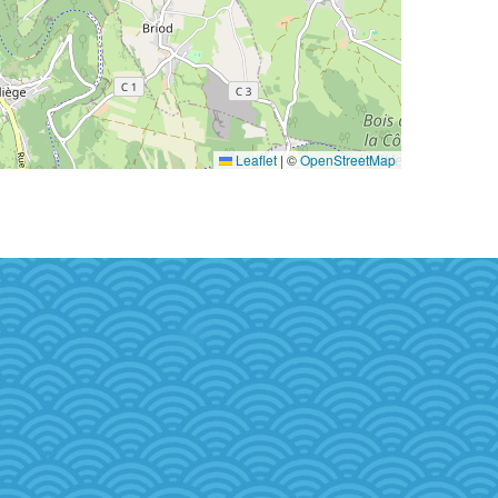
Leaflet
|
©
OpenStreetMap