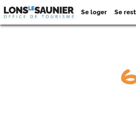
Se loger
Se res
G