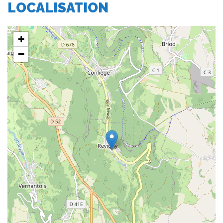
LOCALISATION
+
−