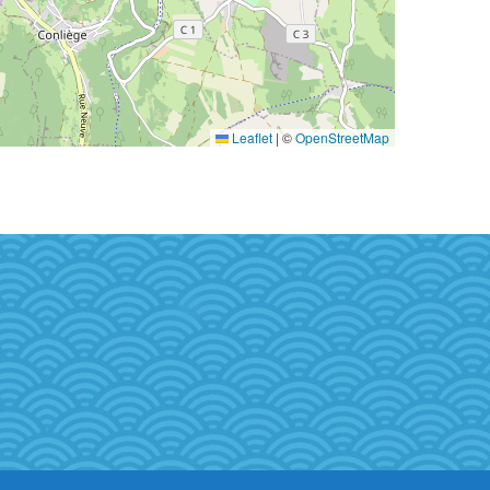
Leaflet
|
©
OpenStreetMap