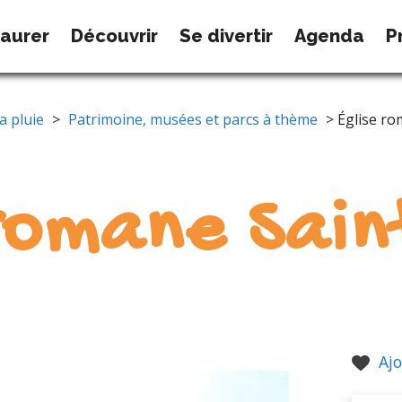
taurer
Découvrir
Se divertir
Agenda
P
a pluie
>
Patrimoine, musées et parcs à thème
> Église ro
romane Sain
Ajo