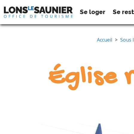
Se loger
Se res
Accueil
>
Sous l
Église 