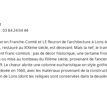
1
: 03 84 24 04 44
man en Franche-Comté et LE fleuron de l’architecture à Lons-l
 restauré au XIXème siècle, est décevant. Mais la nef, le tran
t franc-comtois : pas de décor historique, une certaine froi
a ou mise au tombeau du XVème siècle, provenant de l’ancien
39. Le chœur abrite une colonne eucharistique en style goth
levée en 1060, avec les matériaux provenant de la constructio
on de Lons (dont les reliques sont conservées dans la deuxièm