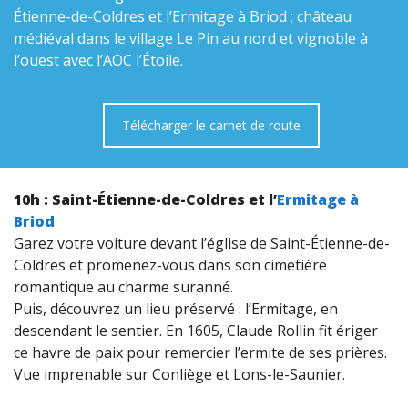
Étienne-de-Coldres et l’Ermitage à Briod ; château
médiéval dans le village Le Pin au nord et vignoble à
l’ouest avec l’AOC l’Étoile.
Télécharger le carnet de route
10h : Saint-Étienne-de-Coldres et l’
Ermitage à
Briod
Garez votre voiture devant l’église de Saint-Étienne-de-
Coldres et promenez-vous dans son cimetière
romantique au charme suranné.
Puis, découvrez un lieu préservé : l’Ermitage, en
descendant le sentier. En 1605, Claude Rollin fit ériger
ce havre de paix pour remercier l’ermite de ses prières.
Vue imprenable sur Conliège et Lons-le-Saunier.