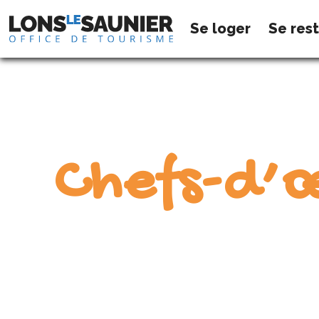
Se loger
Se res
Chefs-d’