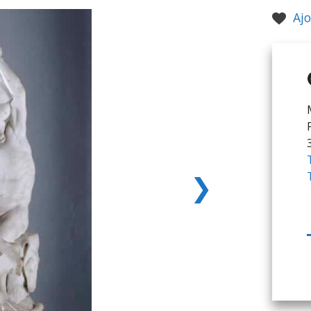
Ajo
❯