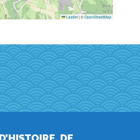
Leaflet
|
©
OpenStreetMap
 D’HISTOIRE, DE