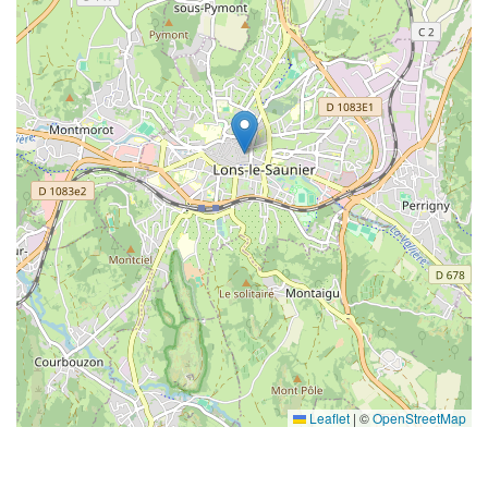
Leaflet
|
©
OpenStreetMap