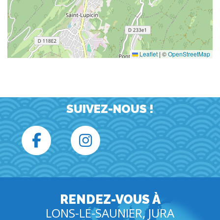
Leaflet
|
©
OpenStreetMap
SUIVEZ-NOUS !
RENDEZ-VOUS À
LONS-LE-SAUNIER, JURA