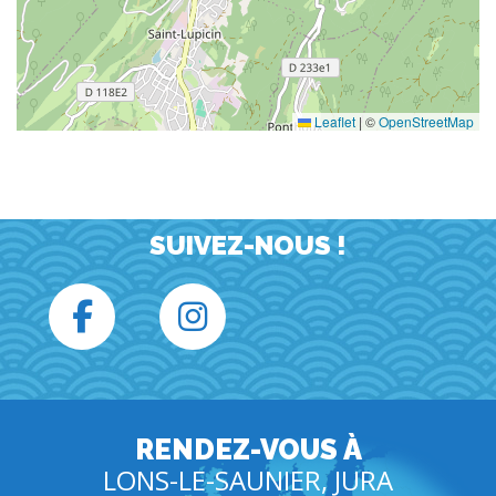
Leaflet
|
©
OpenStreetMap
SUIVEZ-NOUS !
RENDEZ-VOUS À
LONS-LE-SAUNIER, JURA