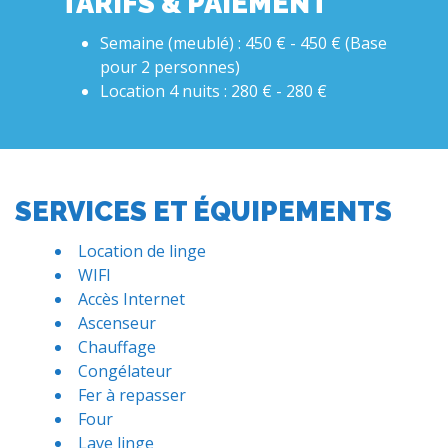
TARIFS & PAIEMENT
Semaine (meublé) : 450 € - 450 € (Base
pour 2 personnes)
Location 4 nuits : 280 € - 280 €
SERVICES ET ÉQUIPEMENTS
Location de linge
WIFI
Accès Internet
Ascenseur
Chauffage
Congélateur
Fer à repasser
Four
Lave linge